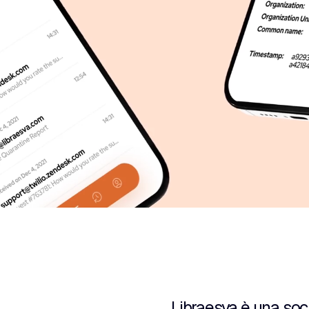
Libraesva è una socie