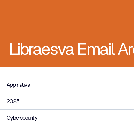
Libraesva Email Ar
App nativa
2025
Cybersecurity