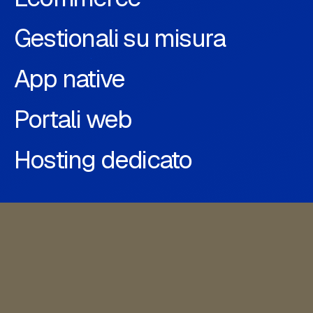
Gestionali su misura
App native
Portali web
Hosting dedicato