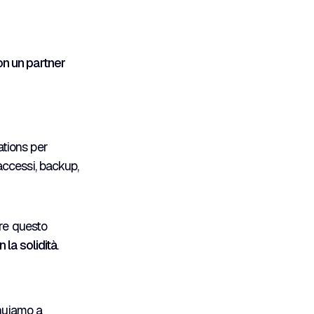
on un partner
ations per
 accessi, backup,
ere questo
 la solidità
.
inuiamo a