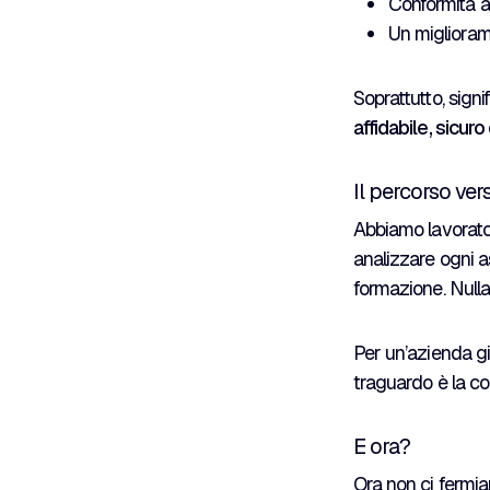
Conformità al
Un miglioram
Soprattutto, sign
affidabile, sicuro
Il percorso vers
Abbiamo lavorato p
analizzare ogni as
formazione. Nulla 
Per un’azienda g
traguardo è la c
E ora?
Ora non ci fermia