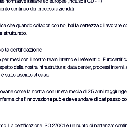
le normative italiane ed europee (incluso il GDPR)
ento continuo dei processi aziendali
ifica che quando collabori con noi,
hai la certezza di lavorare c
 e strutturato
.
o la certificazione
er mesi con il nostro team interno e i referenti di Eurocertific
petto della nostra infrastruttura: data center, processi interni,
è stato lasciato al caso.
iovane come la nostra, con un’età media di 25 anni, raggiung
onferma che
l’innovazione può e deve andare di pari passo con
mo. La certificazione ISO 27001 è un punto di partenza: cont