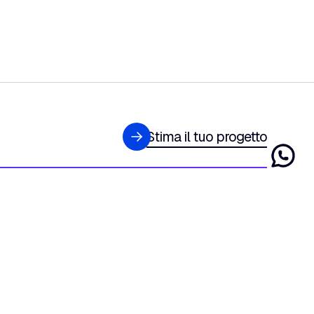
Stima il tuo progetto
NAVIGAZIONE
Chi siamo
Funzionalità
Lavora con noi
Blog
Contatti
Certificazioni