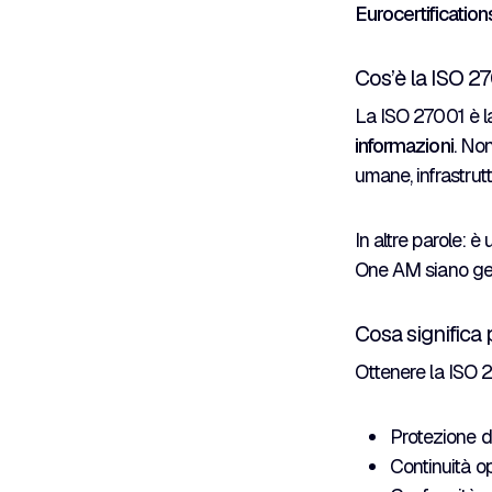
Eurocertification
Cos’è la ISO 2
La ISO 27001 è la
informazioni
. Non
umane, infrastrut
In altre parole: è
One AM siano ges
Cosa significa p
Ottenere la ISO 2
Protezione de
Continuità op