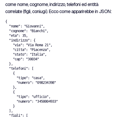
come nome, cognome, indirizzo, telefoni ed entità
correlate (figli, coniugi). Ecco come apparirebbe in JSON:
{

  "nome": "Giovanni",

  "cognome": "Bianchi",

  "eta": 35,

  "indirizzo": {

    "via": "Via Roma 21",

    "citta": "Piacenza",

    "stato": "Italia",

    "cap": "30034"

  },

  "telefoni": [

    {

      "tipo": "casa",

      "numero": "098234398"

    },

    {

      "tipo": "ufficio",

      "numero": "3450004933"

    }

  ],

  "figli": [
