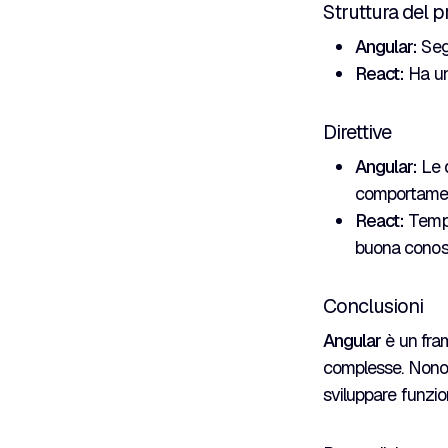
Struttura del p
Angular:
Seg
React:
Ha una
Direttive
Angular:
Le d
comportamen
React:
Templa
buona conosc
Conclusioni
Angular
è un fra
complesse. Nonost
sviluppare funzio