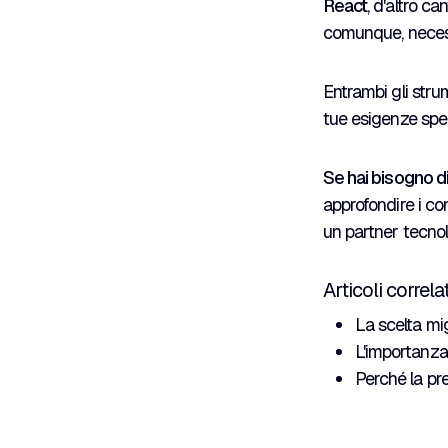
React
, d'altro c
comunque, necessi
Entrambi gli stru
tue esigenze speci
Se hai bisogno di 
approfondire i con
un partner tecnolo
Articoli correlat
La scelta mi
L'importanza
Perché la pre