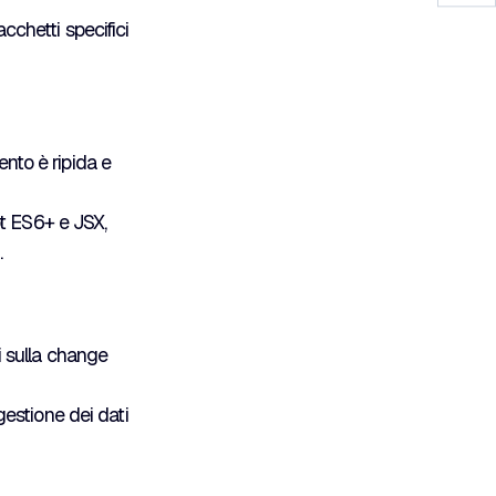
chetti specifici
nto è ripida e
pt ES6+ e JSX,
.
 sulla change
estione dei dati