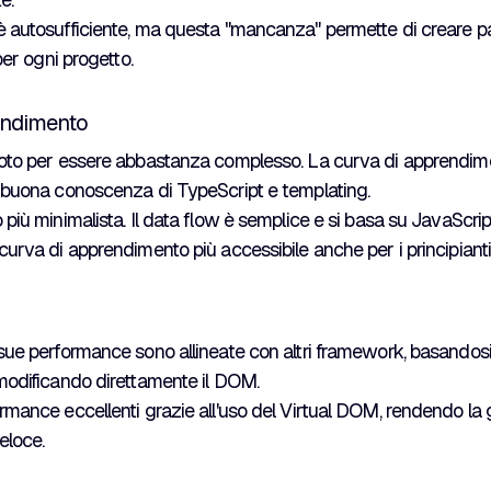
 autosufficiente, ma questa "mancanza" permette di creare pac
 per ogni progetto.
endimento
to per essere abbastanza complesso. La curva di apprendime
 buona conoscenza di TypeScript e templating.
più minimalista. Il data flow è semplice e si basa su JavaScri
urva di apprendimento più accessibile anche per i principianti
ue performance sono allineate con altri framework, basandosi
modificando direttamente il DOM.
mance eccellenti grazie all'uso del Virtual DOM, rendendo la g
veloce.