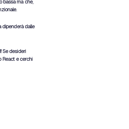
nto bassa ma che,
nzionale.
ta dipenderà dalle
M
!
Se desideri
 o React e cerchi