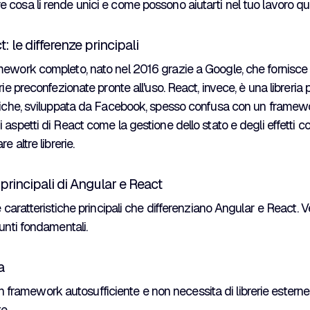
cosa li rende unici e come possono aiutarti nel tuo lavoro qu
: le differenze principali
mework completo, nato nel 2016 grazie a Google, che fornisce
rie preconfezionate pronte all'uso. React, invece, è una libreria
afiche, sviluppata da Facebook, spesso confusa con un framewo
aspetti di React come la gestione dello stato e degli effetti coll
e altre librerie.
 principali di Angular e React
e caratteristiche principali che differenziano Angular e React. 
punti fondamentali.
a
 framework autosufficiente e non necessita di librerie estern
e.