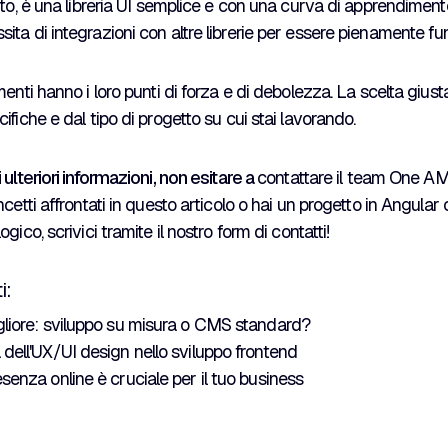
anto, è una libreria UI semplice e con una curva di apprendime
ta di integrazioni con altre librerie per essere pienamente fu
menti hanno i loro punti di forza e di debolezza. La scelta gius
fiche e dal tipo di progetto su cui stai lavorando.
ulteriori informazioni, non esitare a
contattare il team One A
cetti affrontati in questo articolo o hai un progetto in Angular
gico, scrivici tramite il nostro form di contatti!
i:
gliore: sviluppo su misura o CMS standard?
 dell'UX/UI design nello sviluppo frontend
senza online è cruciale per il tuo business