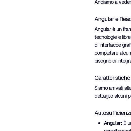
Andiamo a vedere 
Angular e React
Angular è un fra
tecnologie e libre
di interfacce gr
completare alcuni 
bisogno di integrar
Caratteristiche
Siamo arrivati all
dettaglio alcuni 
Autosufficienz
Angular:
È un
correttament