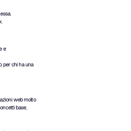
essa.
x.
e e
vo per chi ha una
azioni web molto
oncetti base,