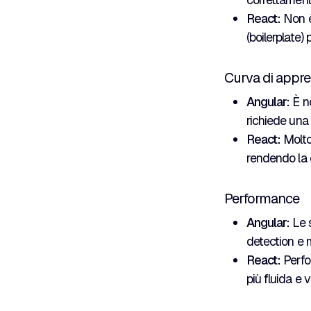
React:
Non è
(boilerplate)
Curva di appr
Angular:
È no
richiede una
React:
Molto 
rendendo la c
Performance
Angular:
Le s
detection e 
React:
Perfor
più fluida e 